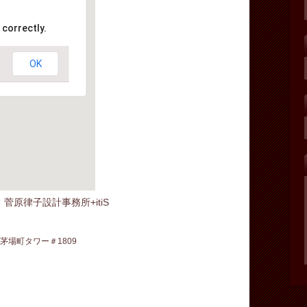
 correctly.
OK
原律子設計事務所+itiS
1 茅場町タワー＃1809