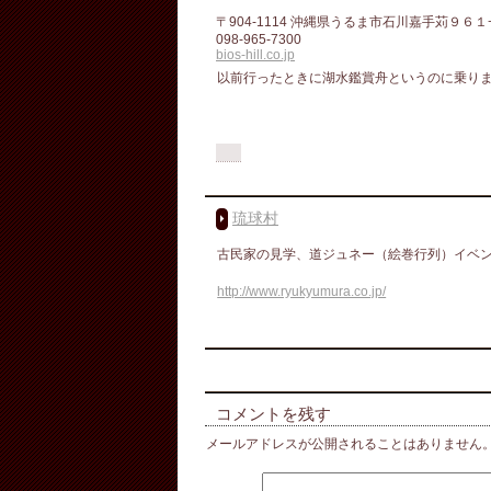
〒904-1114 沖縄県うるま市石川嘉手苅９６１
098-965-7300
bios-hill.co.jp
以前行ったときに湖水鑑賞舟というのに乗り
琉球村
古民家の見学、道ジュネー（絵巻行列）イベ
http://www.ryukyumura.co.jp/
コメントを残す
メールアドレスが公開されることはありません