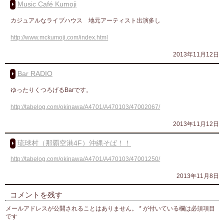
Music Café Kumoji
カジュアルなライブハウス 地元アーティスト出演多し
http://www.mckumoji.com/index.html
2013年11月12日
Bar RADIO
ゆったりくつろげるBarです。
http://tabelog.com/okinawa/A4701/A470103/47002067/
2013年11月12日
琉球村（那覇空港4F）沖縄そば！！
http://tabelog.com/okinawa/A4701/A470103/47001250/
2013年11月8日
コメントを残す
メールアドレスが公開されることはありません。
*
が付いている欄は必須項目
です