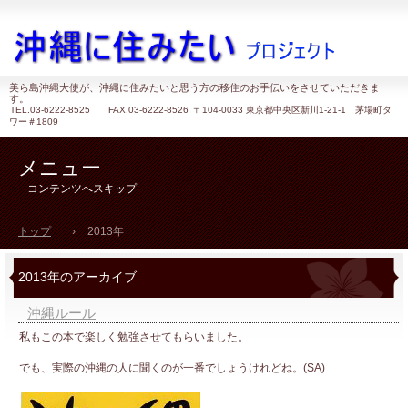
美ら島沖縄大使が、沖縄に住みたいと思う方の移住のお手伝いをさせていただきま
す。
TEL.
03-6222-8525 FAX.03-6222-8526
〒104-0033 東京都中央区新川1-21-1 茅場町タ
ワー＃1809
メニュー
コンテンツへスキップ
トップ
›
2013年
2013
年のアーカイブ
沖縄ルール
私もこの本で楽しく勉強させてもらいました。
でも、実際の沖縄の人に聞くのが一番でしょうけれどね。(SA)